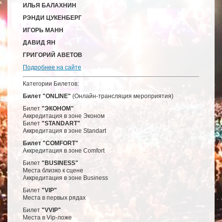
ИЛЬЯ БАЛАХНИН
РЭНДИ ЦУКЕНБЕРГ
ИГОРЬ МАНН
ДАВИД ЯН
ГРИГОРИЙ АВЕТОВ
Подробнее на сайте
Категории Билетов:
Билет "ONLINE"
(Онлайн-трансляция мероприятия)
Билет
"ЭКОНОМ"
Аккредитация в зоне Эконом
Билет
"STANDART"
Аккредитация в зоне Standart
Билет "COMFORT"
Аккредитация в зоне Comfort
Билет
"BUSINESS"
Места близко к сцене
Аккредитация в зоне Business
Билет
"VIP"
Места в первых рядах
Билет
"VVIP"
Места в Vip-ложе